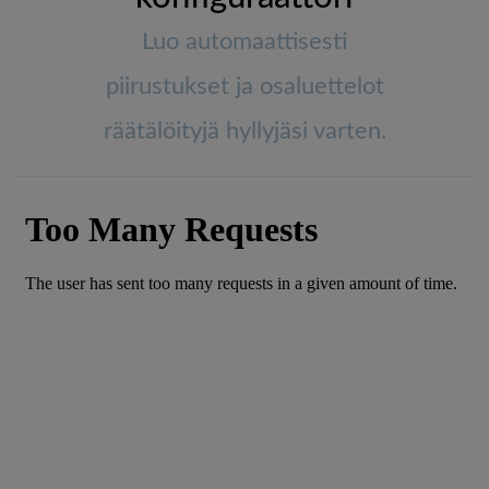
Luo automaattisesti
piirustukset ja osaluettelot
räätälöityjä hyllyjäsi varten.