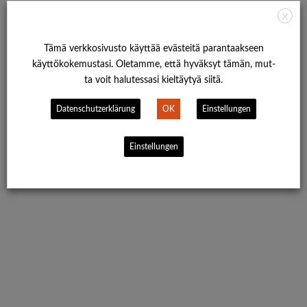
X
Tämä verkko­si­vus­to käyt­tää eväs­tei­tä paran­taak­seen
käytt­öko­ke­mus­ta­si. Ole­tam­me, että hyväk­syt tämän, mut­
ta voit halu­tess­asi kiel­täy­tyä siitä.
Daten­schutz­er­klä­rung
OK
Ein­stel­lun­gen
Ein­stel­lun­gen