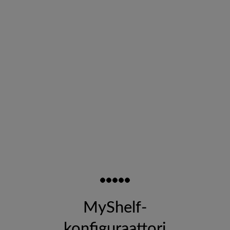
MyShelf-
konfiguraattori