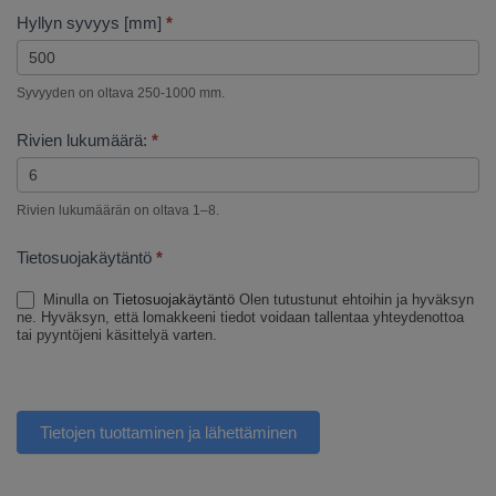
Hyl­lyn syvyys [mm]
*
Syvy­y­den on olta­va 250‑1000 mm.
Rivi­en luku­määrä:
*
Rivi­en luku­mää­rän on olta­va 1–8.
Tie­to­suo­ja­käy­tän­tö
*
Minulla on
Tie­to­suo­ja­käy­tän­tö
Olen tutus­tu­nut ehtoi­hin ja hyväk­syn
ne. Hyväk­syn, että lomak­kee­ni tie­dot voida­an tal­len­taa yhtey­de­not­toa
tai pyyn­tö­je­ni käsit­te­lyä varten.
Tietojen tuottaminen ja lähettäminen