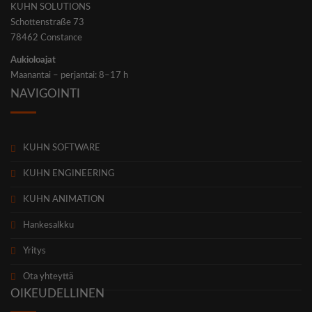
KUHN SOLUTIONS
Schot­ten­stra­ße 73
78462 Con­s­tance
Aukio­lo­ajat
Maan­an­tai – per­jan­tai: 8–17 h
NAVIGOINTI
KUHN SOFTWARE
KUHN ENGINEERING
KUHN ANIMATION
Han­ke­salk­ku
Yri­tys
Ota yhteyt­tä
OIKEUDELLINEN