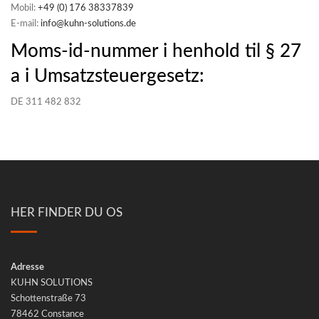
Mobil:
+49 (0) 176 38337839
E‑mail:
info@kuhn-solutions.de
Moms-id-nummer i henhold til § 27
a i Umsatzsteuergesetz:
DE 311 482 832
HER FINDER DU OS
Adres­se
KUHN SOLUTIONS
Schot­ten­stra­ße 73
78462 Con­s­tance