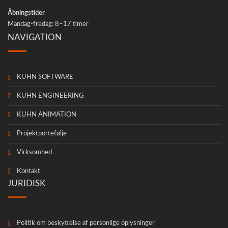
Åbnings­ti­der
Man­dag-fre­d­ag: 8–17 timer
NAVIGATION
KUHN SOFTWARE
KUHN ENGINEERING
KUHN ANIMATION
Pro­jekt­por­te­føl­je
Virksom­hed
Kon­takt
JURIDISK
Poli­tik om bes­kyt­tel­se af per­son­lige oplysninger