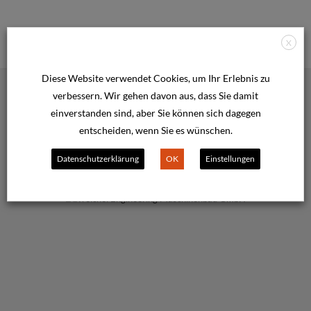
X
Diese Website verwendet Cookies, um Ihr Erlebnis zu
PARTNER, DIE AUF UNS
verbessern. Wir gehen davon aus, dass Sie damit
einverstanden sind, aber Sie können sich dagegen
VERTRAUEN
entscheiden, wenn Sie es wünschen.
UNSERE KUNDEN
Datenschutzerklärung
OK
Einstellungen