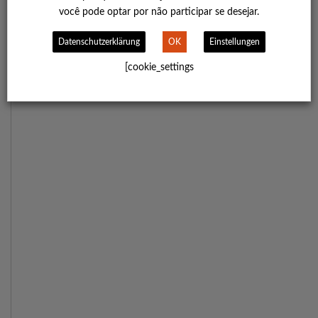
você pode opt­ar por não par­ti­ci­par se desejar.
Daten­schutz­er­klä­rung
OK
Ein­stel­lun­gen
[cookie_settings