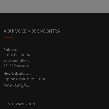
AQUI VOCÊ NOS ENCONTRA
End­e­re­ço
SOLUÇÕES KUHN
Schot­ten­stra­ße 73
78462 Con­s­tance
Horá­rio de aber­tu­ra
Segun­da a sex­ta-fei­ra: 8–17 h
NAVEGAÇÃO
SOFTWARE KUHN