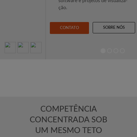
soft­ware e pro­je­tos de visua­li­za­
ção.
SOBRE NÓS
CONTATO
COMPETÊNCIA
CONCENTRADA SOB
UM MESMO TETO