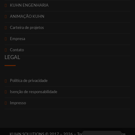
KUHN ENGENHARIA
ANIMAÇÃO KUHN
Car­tei­ra de projetos
Empre­sa
Con­ta­to
LEGAL
Polí­ti­ca de privacidade
Isen­ção de responsabilidade
Impres­so
KUHN SOLUTIONS © 2017 – 2026 – Todos os direi­tos reser­va­dos