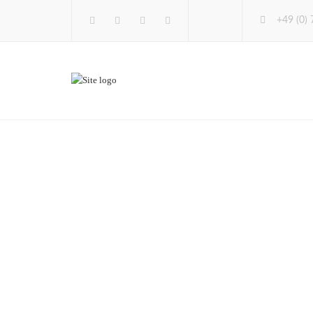
+49 (0)
You­Tube
Lin­ke­dIn
Twit­ter
Insta­gram