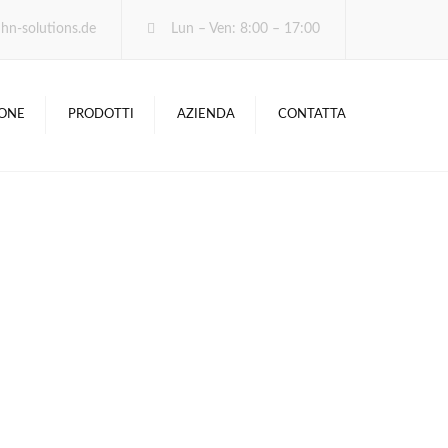
×
hn-solutions.de
Lun – Ven: 8:00 – 17:00
ONE
PRO­DOT­TI
AZIENDA
CONTAT­TA
PAN­O­R­AMI­CA
SOFT­WARE
HARD­WARE
CON­FI­GU­RA­TO­RI DI
PRODOTTI