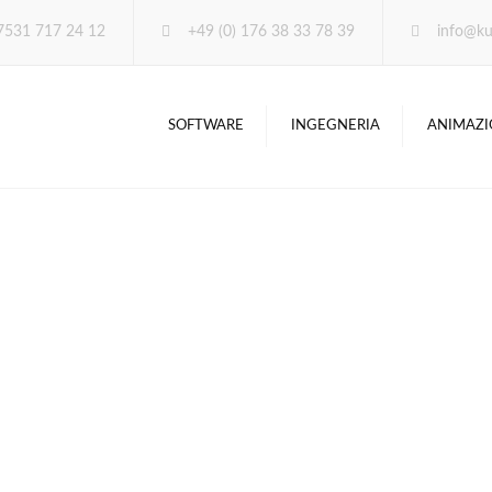
 7531 717 24 12
+49 (0) 176 38 33 78 39
info@ku
SOFTWARE
INGEGNERIA
ANIMAZI